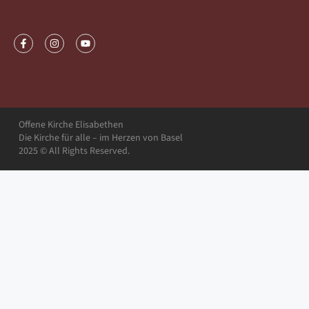
Zen-Weisheit
Offene Kirche Elisabethen
Die Kirche für alle – im Herzen von Basel
2025 © All Rights Reserved.