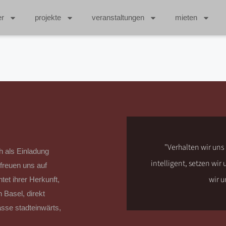
er
projekte
veranstaltungen
mieten
l. Doch solange man den
"Verhalten wir uns
h als Einladung
den einen Weg nicht vom
intelligent, setzen wir
freuen uns auf
"
wir u
et ihrer Herkunft,
 Basel, direkt
asse stadteinwärts,