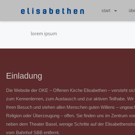
start
üb
lorem ipsum
Einladung
"Jeder hat seinen eigenen lebendigen Weg zum Himme
Die Website der OKE – Offenen Kirche Elisabethen – versteht sic
Weg nicht geht, gleicht man einem Betrunkenen, der 
zum Kennenlernen, zum Austausch und zur aktiven Teilhabe. Wir 
anderen unterscheiden kann.
Ihren Besuch und stehen allen Menschen guten Willens – ungeacht
Religion oder Überzeugung – offen. Sie finden uns im Zentrum von
neben dem Theater Basel, wenige Schritte auf der Elisabethenstr
vom Bahnhof SBB entfernt.